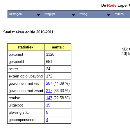
De
Rode
Loper 
uitslagen
ranglijst
rating
extern
Statistieken editie 2010-2011:
statistiek:
aantal:
NB: 
/ 3)
opkomst
1326
gespeeld
651
beker
24
extern op clubavond
172
gewonnen met wit
287
(44.09 %)
gewonnen met zwart
217
(33.33 %)
remise
147
(22.58 %)
uitgeloot
15
afwezig z.k.
5
gecompenseerd
4