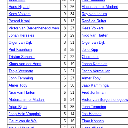
Hans Nijland
9
26
Abderrahim el Madani
Kees Volkers
9
34
Roy van Latum
Pascal Kraal
8
13
René de Ruiter
Victor van Bergenhenegouwen
8
27
Kees Volkers
Johan Kerssies
8
29
Nico van Harten
Olger van Dijk
8
31
Olger van Dijk
Piet Koenhein
8
35
Jelle Kipp
Tristan Schonis
7
22
Chris Lutz
Klaas van der Horst
6
19
Johan Kerssies
Tanja Veenstra
6
21
Jacco Vermeulen
John Temming
6
27
Almer Toby
Almer Toby
6
30
Jaap Kamminga
Nico van Harten
6
31
Fred Jonkman
Abderrahim el Madani
6
34
Victor van Bergenhenegou
Arjan Bijen
6
35
John Temming
Jaap-Hein Vruggink
5
14
Jos Heesen
Geurt van de Wal
5
16
Timo Können