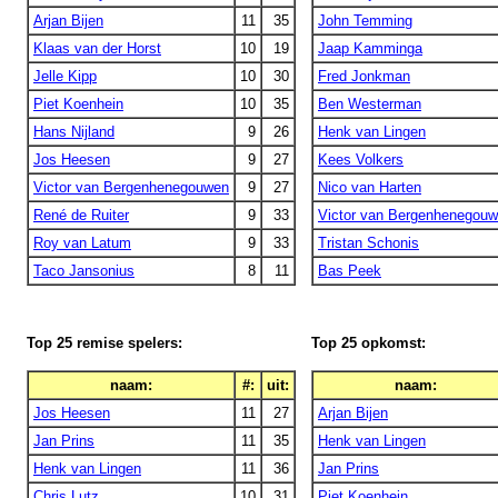
Arjan Bijen
11
35
John Temming
Klaas van der Horst
10
19
Jaap Kamminga
Jelle Kipp
10
30
Fred Jonkman
Piet Koenhein
10
35
Ben Westerman
Hans Nijland
9
26
Henk van Lingen
Jos Heesen
9
27
Kees Volkers
Victor van Bergenhenegouwen
9
27
Nico van Harten
René de Ruiter
9
33
Victor van Bergenhenegou
Roy van Latum
9
33
Tristan Schonis
Taco Jansonius
8
11
Bas Peek
Top 25 remise spelers:
Top 25 opkomst:
naam:
#:
uit:
naam:
Jos Heesen
11
27
Arjan Bijen
Jan Prins
11
35
Henk van Lingen
Henk van Lingen
11
36
Jan Prins
Chris Lutz
10
31
Piet Koenhein