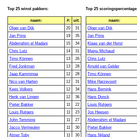
Top 25 winst pakkers:
Top 25 scoringspercentage
naam:
#:
uit:
naam:
Olger van Dijk
20
31
Olger van Dijk
Jan Prins
19
35
Jan Prins
Abderrahim el Madani
15
34
Klaas van der Horst
Chris Lutz
14
31
Majnu Michaud
Timo Können
13
26
Chris Lutz
Fred Jonkman
13
28
Arnold van Gelder
Jaap Kamminga
12
28
Timo Können
Nico van Harten
12
31
Mike Harzevoort
Kees Volkers
12
34
Hans Bernink
Henk van Lingen
12
36
Hans Donck
Pieter Bakker
11
22
Louis Rutgers
Louis Rutgers
11
23
Jos Heesen
John Temming
11
27
Abderrahim el Madani
Jacco Vermeulen
11
30
Pieter Bakker
Almer Toby
11
30
Hans Nijland