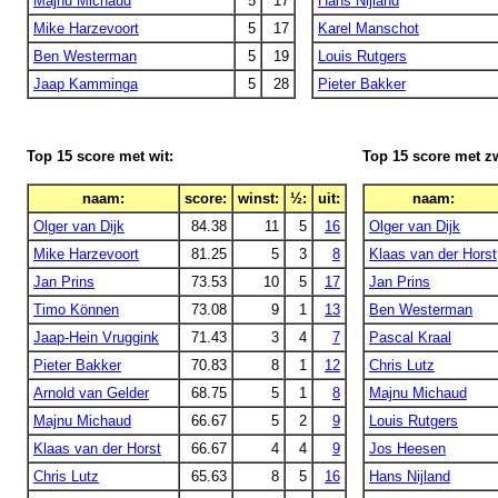
Majnu Michaud
5
17
Hans Nijland
Mike Harzevoort
5
17
Karel Manschot
Ben Westerman
5
19
Louis Rutgers
Jaap Kamminga
5
28
Pieter Bakker
Top 15 score met wit:
Top 15 score met zw
naam:
score:
winst:
½:
uit:
naam:
Olger van Dijk
84.38
11
5
16
Olger van Dijk
Mike Harzevoort
81.25
5
3
8
Klaas van der Horst
Jan Prins
73.53
10
5
17
Jan Prins
Timo Können
73.08
9
1
13
Ben Westerman
Jaap-Hein Vruggink
71.43
3
4
7
Pascal Kraal
Pieter Bakker
70.83
8
1
12
Chris Lutz
Arnold van Gelder
68.75
5
1
8
Majnu Michaud
Majnu Michaud
66.67
5
2
9
Louis Rutgers
Klaas van der Horst
66.67
4
4
9
Jos Heesen
Chris Lutz
65.63
8
5
16
Hans Nijland