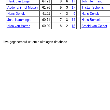
Henk van Lingen
64.71
8
6
17
John Temming
Abderrahim el Madani
61.76
9
3
17
Tristan Schonis
Hans Donck
61.11
4
3
9
Hans Donck
Jaap Kamminga
60.71
7
3
14
Hans Bernink
Nico van Harten
60.00
8
2
15
Arnold van Gelder
Live gegenereerd uit onze uitslagen-database